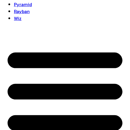
Pyramid
Rayban
Wiz