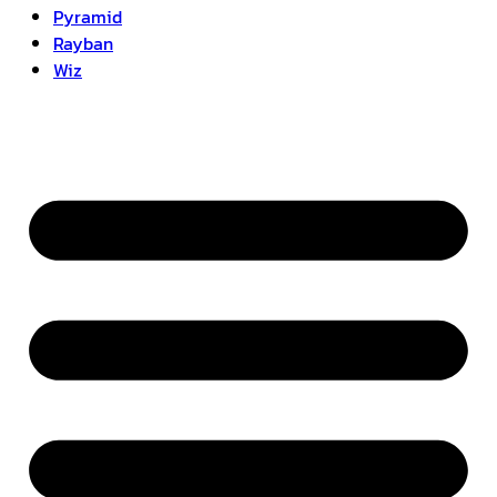
Pyramid
Rayban
Wiz