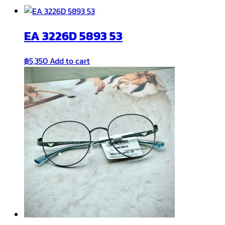
EA 3226D 5893 53
฿
5,350
Add to cart