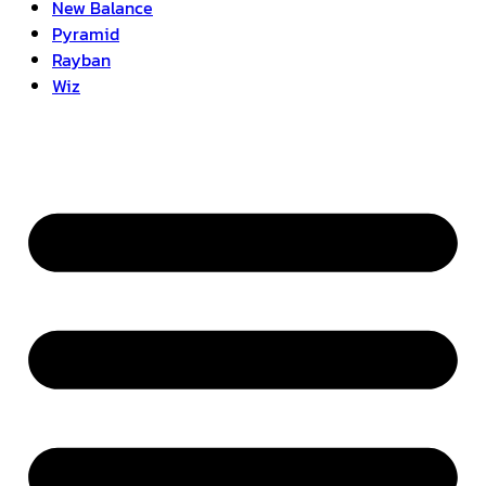
New Balance
Pyramid
Rayban
Wiz