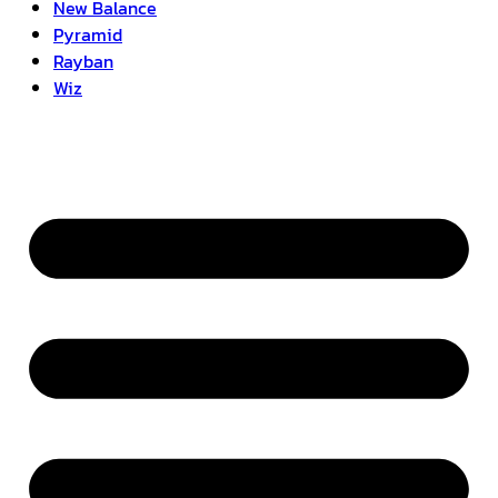
New Balance
Pyramid
Rayban
Wiz