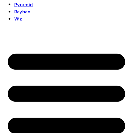
Pyramid
Rayban
Wiz