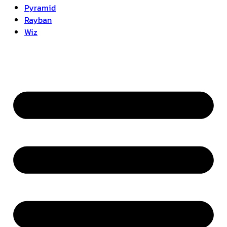
Pyramid
Rayban
Wiz