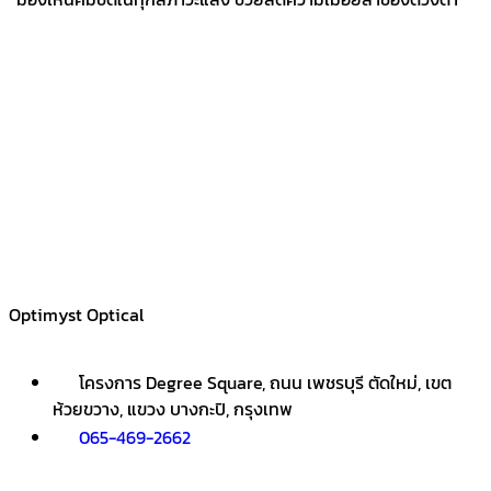
Optimyst Optical
โครงการ Degree Square, ถนน เพชรบุรี ตัดใหม่, เขต
ห้วยขวาง, แขวง บางกะปิ, กรุงเทพ
065-469-2662