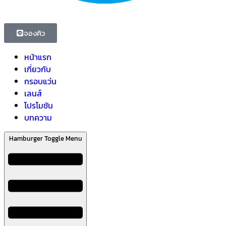
จองคิว
หน้าแรก
เกี่ยวกับ
กรอบแว่น
เลนส์
โปรโมชัน
บทความ
Hamburger Toggle Menu