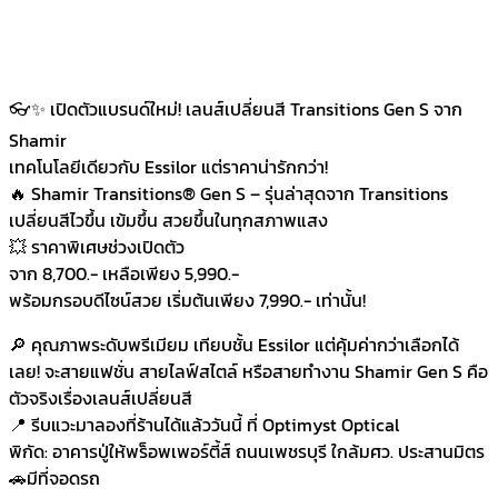
👓✨ เปิดตัวแบรนด์ใหม่! เลนส์เปลี่ยนสี Transitions Gen S จาก
Shamir
เทคโนโลยีเดียวกับ Essilor แต่ราคาน่ารักกว่า!
🔥 Shamir Transitions® Gen S – รุ่นล่าสุดจาก Transitions
เปลี่ยนสีไวขึ้น เข้มขึ้น สวยขึ้นในทุกสภาพแสง
💥 ราคาพิเศษช่วงเปิดตัว
จาก 8,700.- เหลือเพียง 5,990.-
พร้อมกรอบดีไซน์สวย เริ่มต้นเพียง 7,990.- เท่านั้น!
🔎 คุณภาพระดับพรีเมียม เทียบชั้น Essilor แต่คุ้มค่ากว่าเลือกได้
เลย! จะสายแฟชั่น สายไลฟ์สไตล์ หรือสายทำงาน Shamir Gen S คือ
ตัวจริงเรื่องเลนส์เปลี่ยนสี
📍 รีบแวะมาลองที่ร้านได้แล้ววันนี้ ที่ Optimyst Optical
พิกัด: อาคารปู่ให้พร็อพเพอร์ตี้ส์ ถนนเพชรบุรี ใกล้มศว. ประสานมิตร
🚗มีที่จอดรถ