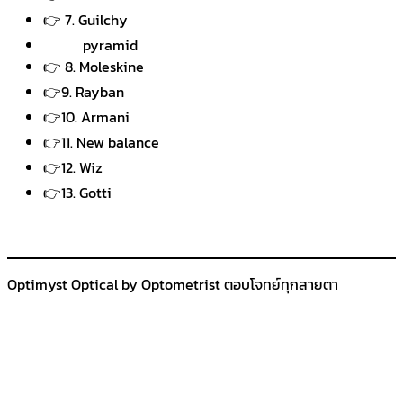
👉 7. Guilchy
pyramid
👉 8. Moleskine
👉9. Rayban
👉10. Armani
👉11. New balance
👉12. Wiz
👉13. Gotti
Optimyst Optical by Optometrist ตอบโจทย์ทุกสายตา