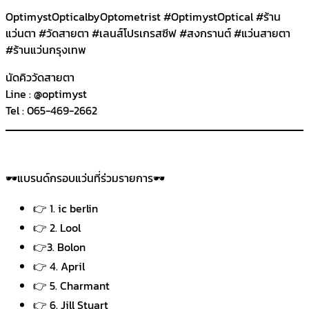
OptimystOpticalbyOptometrist #OptimystOptical #ร้าน
แว่นตา #วัดสายตา #เลนส์โปรเกรสซีฟ #สงกรานต์ #แว่นสายตา
#ร้านแว่นกรุงเทพ
นัดคิววัดสายตา
Line : @optimyst
Tel : 065-469-2662
🕶️แบรนด์กรอบแว่นที่ร่วมรายการ🕶️
👉 1. ic berlin
👉 2. Lool
👉3. Bolon
👉 4. April
👉 5. Charmant
👉 6. Jill Stuart