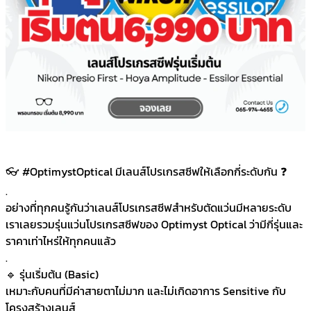
👓 #OptimystOptical มีเลนส์โปรเกรสซีฟให้เลือกกี่ระดับกัน ❓
.
อย่างที่ทุกคนรู้กันว่าเลนส์โปรเกรสซีฟสำหรับตัดแว่นมีหลายระดับ
เราเลยรวมรุ่นแว่นโปรเกรสซีฟของ Optimyst Optical ว่ามีกี่รุ่นและ
ราคาเท่าไหร่ให้ทุกคนแล้ว
.
🔹 รุ่นเริ่มต้น (Basic)
เหมาะกับคนที่มีค่าสายตาไม่มาก และไม่เกิดอาการ Sensitive กับ
โครงสร้างเลนส์