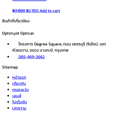
Original
Current
฿
3,800
฿
2,950
Add to cart
price
price
สินค้าที่เกี่ยวข้อง
was:
is:
฿3,800.
฿2,950.
Optimyst Optical
โครงการ Degree Square, ถนน เพชรบุรี ตัดใหม่, เขต
ห้วยขวาง, แขวง บางกะปิ, กรุงเทพ
065-469-2662
Sitemap
หน้าแรก
เกี่ยวกับ
กรอบแว่น
เลนส์
โปรโมชัน
บทความ