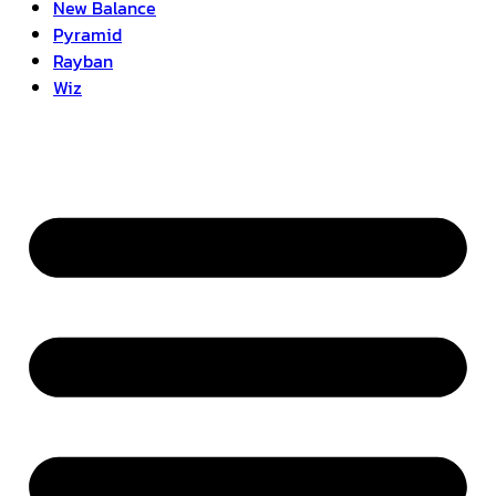
New Balance
Pyramid
Rayban
Wiz