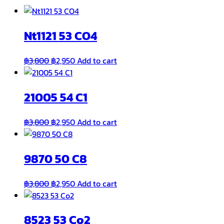
Nt1121 53 CO4
Original
Current
฿
3,800
฿
2,950
Add to cart
price
price
was:
is:
21005 54 C1
฿3,800.
฿2,950.
Original
Current
฿
3,800
฿
2,950
Add to cart
price
price
was:
is:
9870 50 C8
฿3,800.
฿2,950.
Original
Current
฿
3,800
฿
2,950
Add to cart
price
price
was:
is:
8523 53 Co2
฿3,800.
฿2,950.